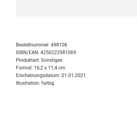
Zum
Anfang
der
Bildergalerie
springen
Bestellnummer:
498106
ISBN/EAN:
4250222981069
Produktart:
Sonstiges
Format:
16,2 x 11,4 cm
Erscheinungsdatum:
01.01.2021
Illustration:
farbig