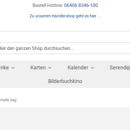
Direkt
Bestell-Hotline:
06406 8346-100
zum
Zu unserem Händlershop geht es hier ...
Inhalt
Suche
che
enke
Karten
Kalender
Serendip
Bilderbuchkino
ermals sag