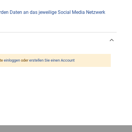
werden Daten an das jeweilige Social Media Netzwerk
tte
einloggen
oder
erstellen Sie einen Account