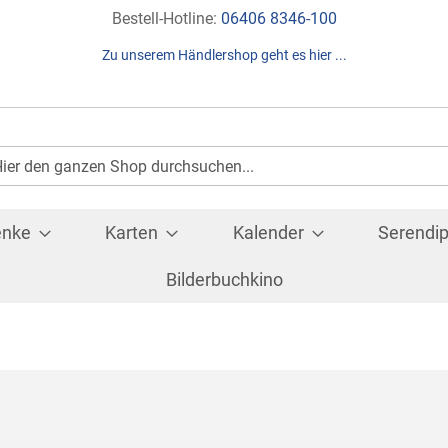
Direkt
Bestell-Hotline:
06406 8346-100
zum
Zu unserem Händlershop geht es hier ...
Inhalt
Suche
che
enke
Karten
Kalender
Serendip
Bilderbuchkino