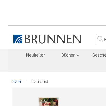
Su
Neuheiten
Bücher
Gesch
Home
Frohes Fest
Zum
Ende