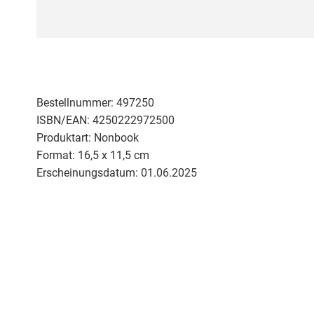
Zum
Anfang
der
Bildergalerie
springen
Bestellnummer:
497250
ISBN/EAN:
4250222972500
Produktart:
Nonbook
Format:
16,5 x 11,5 cm
Erscheinungsdatum:
01.06.2025