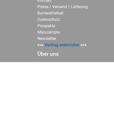
Kontakt
Preise / Versand / Lieferung
Barrierefreiheit
Datenschutz
Prospekte
Manuskripte
Newsletter
>>>
Vertrag widerrufen
<<<
Über uns
Wer wir sind
Ansprechpartner
Stellenanzeigen
AGB
Widerrufsbelehrung
Impressum
Support
Fragen zur Produktsicherheit richten Sie