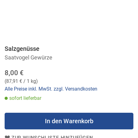
Salzgenüsse
Zum
Anfang
Saatvogel Gewürze
der
Bildergalerie
8,00 €
springen
(
87,91 €
/ 1 kg)
Alle Preise inkl. MwSt. zzgl. Versandkosten
sofort lieferbar
In den Warenkorb
ZUR WUNSCHLISTE HINZUFÜGEN