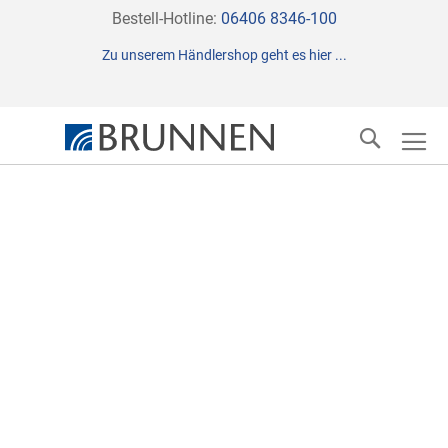
Direkt
Bestell-Hotline:
06406 8346-100
zum
Zu unserem Händlershop geht es hier ...
Inhalt
Suche
Zum
Ende
der
Bildergalerie
springen