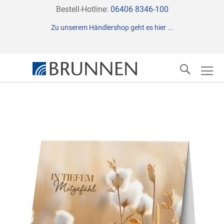
Direkt
Bestell-Hotline:
06406 8346-100
zum
Zu unserem Händlershop geht es hier ...
Inhalt
Suche
Zum
Ende
der
Bildergalerie
springen