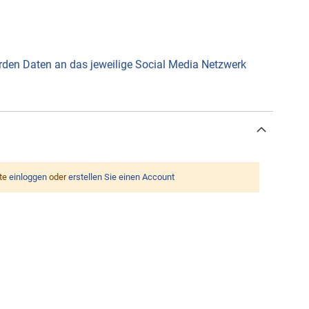
werden Daten an das jeweilige Social Media Netzwerk
tte
einloggen
oder
erstellen Sie einen Account