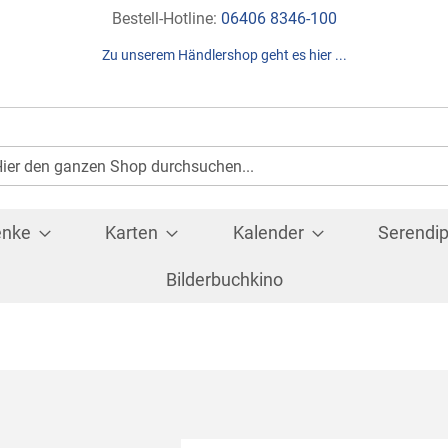
Direkt
Bestell-Hotline:
06406 8346-100
zum
Zu unserem Händlershop geht es hier ...
Inhalt
Suche
che
enke
Karten
Kalender
Serendip
Bilderbuchkino