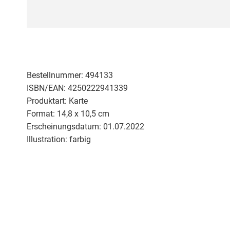
Zum
Anfang
der
Bildergalerie
springen
Bestellnummer:
494133
ISBN/EAN:
4250222941339
Produktart:
Karte
Format:
14,8 x 10,5 cm
Erscheinungsdatum:
01.07.2022
Illustration:
farbig