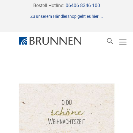
Direkt
Bestell-Hotline:
06406 8346-100
zum
Zu unserem Händlershop geht es hier ...
Inhalt
Suche
Zum
Ende
der
Bildergalerie
springen