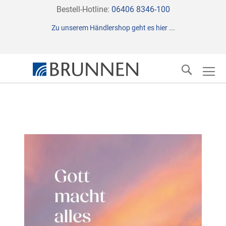
Direkt
Bestell-Hotline:
06406 8346-100
zum
Zu unserem Händlershop geht es hier ...
Inhalt
Suche
Zum
Ende
der
Bildergalerie
springen