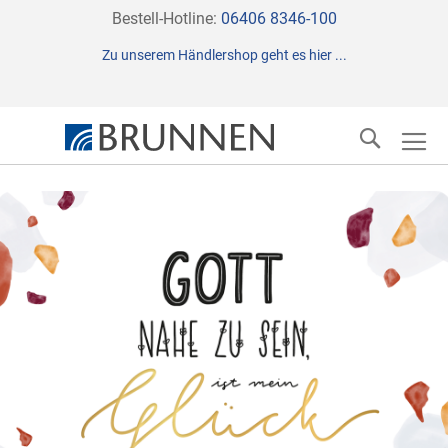
Direkt
Bestell-Hotline:
06406 8346-100
zum
Zu unserem Händlershop geht es hier ...
Inhalt
Suche
Zum
Ende
der
Bildergalerie
springen