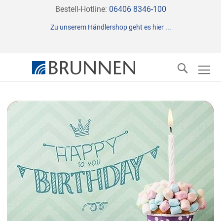
Direkt
Bestell-Hotline:
06406 8346-100
zum
Zu unserem Händlershop geht es hier ...
Inhalt
Suche
Zum
Ende
der
Bildergalerie
springen