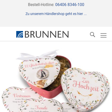
Direkt
Bestell-Hotline:
06406 8346-100
zum
Zu unserem Händlershop geht es hier ...
Inhalt
Suche
Zum
Ende
der
Bildergalerie
springen