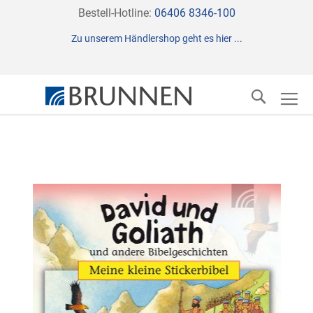
Direkt
Bestell-Hotline:
06406 8346-100
zum
Zu unserem Händlershop geht es hier ...
Inhalt
Suche
Zum
Ende
der
Bildergalerie
springen