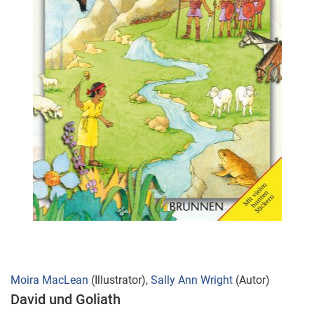
Zum
Moira MacLean
(Illustrator),
Sally Ann Wright
(Autor)
Anfang
David und Goliath