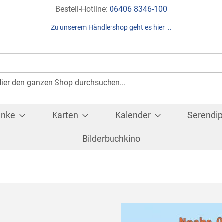
Direkt
Bestell-Hotline:
06406 8346-100
zum
Zu unserem Händlershop geht es hier ...
Inhalt
Suche
che
enke
Karten
Kalender
Serendip
Bilderbuchkino