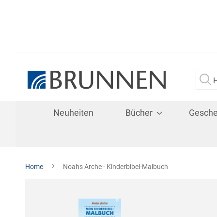
Su
Neuheiten
Bücher
Gesch
Home
Noahs Arche - Kinderbibel-Malbuch
Zum
Ende