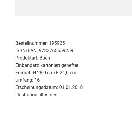
Zum
Anfang
der
Bildergalerie
springen
Bestellnummer:
195925
ISBN/EAN:
9783765559259
Produktart:
Buch
Einbandart:
kartoniert geheftet
Format:
H 28,0 cm/B 21,0 cm
Umfang:
16
Erscheinungsdatum:
01.01.2018
Illustration:
illustriert