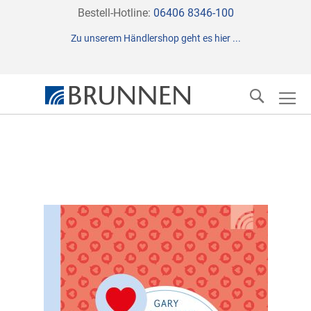
Direkt
Bestell-Hotline:
06406 8346-100
zum
Zu unserem Händlershop geht es hier ...
Inhalt
Suche
Zum
Ende
der
Bildergalerie
springen